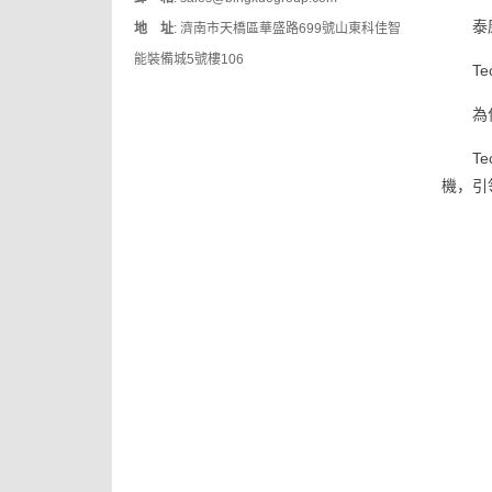
泰
地 址
: 濟南市天橋區華盛路699號山東科佳智
能裝備城5號樓106
T
為
T
機，引