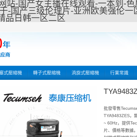
网站-国产女主播在线观看-一本到-色屁
干-国产三级伦理片-亚洲欧美强伦一区二
产精品日韩一区二区
塞式壓縮機
轉子式壓縮機
渦旋式壓縮機
行業常識
TYA9483
批發零售Tecum
TYA9483ZE
~ 60Hz，提供T
片、價格等數據