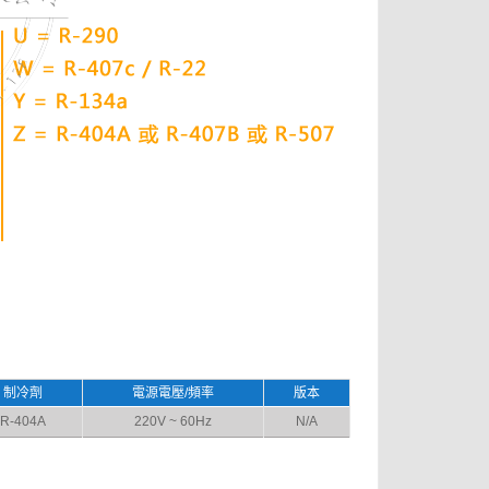
制冷劑
電源電壓/頻率
版本
R-404A
220V ~ 60Hz
N/A